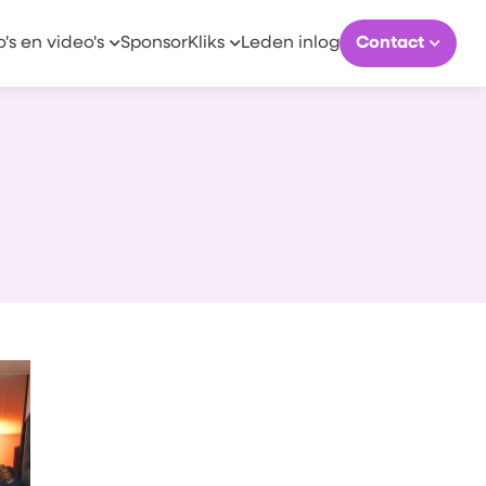
o's en video's
SponsorKliks
Leden inlog
Contact