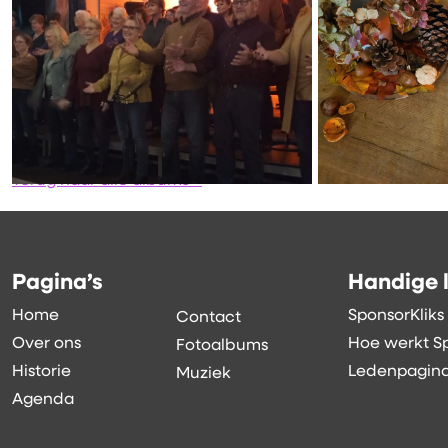
Terug naar alle albums »
Pagina’s
Handige l
Home
SponsorKliks
Contact
Over ons
Hoe werkt Sp
Fotoalbums
Historie
Ledenpagina
Muziek
Agenda