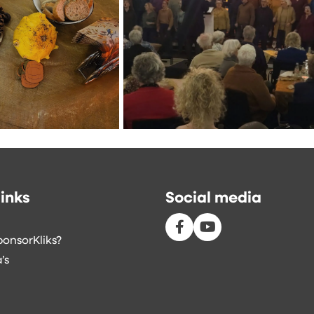
inks
Social media
onsorKliks?
’s